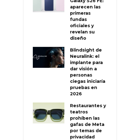
Galaxy S26 FE:
aparecen las
primeras
fundas
oficiales y
revelan su
diseño
Blindsight de
Neuralink: el
implante para
dar visión a
personas
ciegas iniciaría
pruebas en
2026
Restaurantes y
teatros
prohíben las
gafas de Meta
por temas de
privacidad