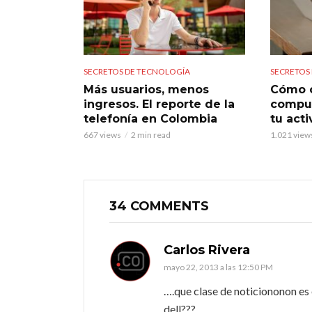
SECRETOS DE TECNOLOGÍA
SECRETOS
Más usuarios, menos
Cómo c
ingresos. El reporte de la
comput
telefonía en Colombia
tu act
667 views
2 min read
1.021 view
34 COMMENTS
Carlos Rivera
mayo 22, 2013 a las 12:50 PM
….que clase de noticiononon es 
dell???