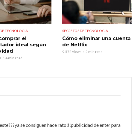
 DE TECNOLOGÍA
SECRETOS DE TECNOLOGÍA
omprar el
Cómo eliminar una cuenta
ador ideal según
de Netflix
ividad
9.572 views
2 min read
s
4 min read
este???ya se consiguen hace rato!!!publicidad de enter para