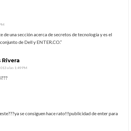
 PM
e de una sección acerca de secretos de tecnología y es el
n conjunto de Dell y ENTER.CO.”
s Rivera
013 a las 1:49 PM
i???
este???ya se consiguen hace rato!!!publicidad de enter para