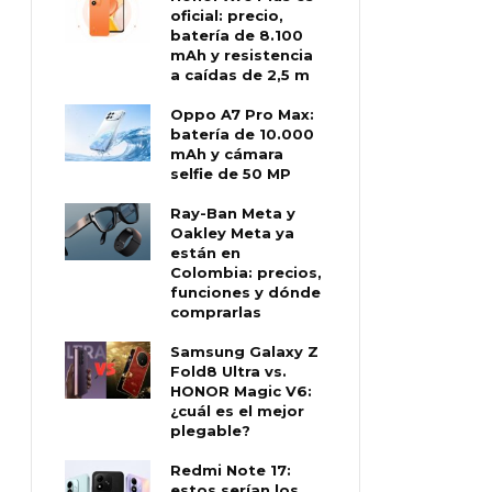
oficial: precio,
batería de 8.100
mAh y resistencia
a caídas de 2,5 m
Oppo A7 Pro Max:
batería de 10.000
mAh y cámara
selfie de 50 MP
Ray-Ban Meta y
Oakley Meta ya
están en
Colombia: precios,
funciones y dónde
comprarlas
Samsung Galaxy Z
Fold8 Ultra vs.
HONOR Magic V6:
¿cuál es el mejor
plegable?
Redmi Note 17:
estos serían los