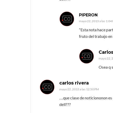
PIPERON
mayo 22, 2013 a las 1:04
“Esta nota hace part
fruto del trabajo e
Carlo
mayo 22, 2
Osea q s
carlos rivera
mayo 22, 2013 a las 12:50 PM
….que clase de noticiononon es 
dell???