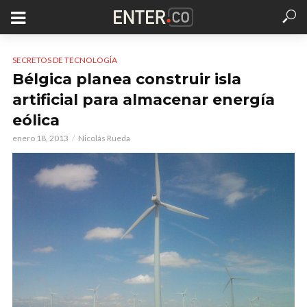
SECRETOS DE TECNOLOGÍA
Bélgica planea construir isla
artificial para almacenar energía
eólica
enero 18, 2013
Nicolás Rueda