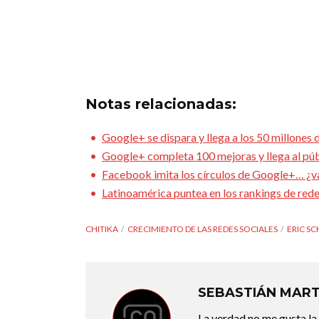
Notas relacionadas:
Google+ se dispara y llega a los 50 millones 
Google+ completa 100 mejoras y llega al púb
Facebook imita los círculos de Google+… ¿
Latinoamérica puntea en los rankings de rede
CHITIKA
CRECIMIENTO DE LAS REDES SOCIALES
ERIC S
SEBASTIÁN MART
La verdad no me gusta la