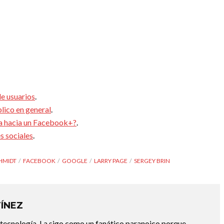
de usuarios
.
lico en general
.
va hacia un Facebook+?
.
s sociales
.
CHMIDT
FACEBOOK
GOOGLE
LARRY PAGE
SERGEY BRIN
ÍNEZ
 tecnología. La sigo como un fanático paranoico porque