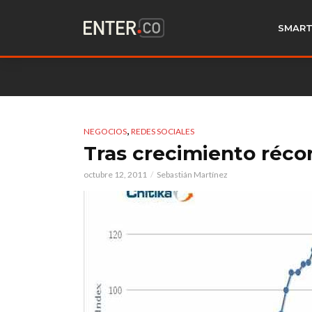
SMART
,
NEGOCIOS
REDES SOCIALES
Tras crecimiento réco
octubre 12, 2011
Sebastián Martínez