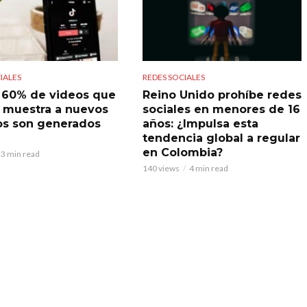
IALES
REDES SOCIALES
l 60% de videos que
Reino Unido prohíbe redes
 muestra a nuevos
sociales en menores de 16
os son generados
años: ¿Impulsa esta
tendencia global a regular
en Colombia?
3 min read
140 views
4 min read