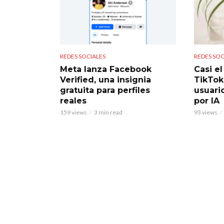
REDES SOCIALES
REDES SOC
Meta lanza Facebook
Casi e
Verified, una insignia
TikTok
gratuita para perfiles
usuari
reales
por IA
159 views
3 min read
93 views