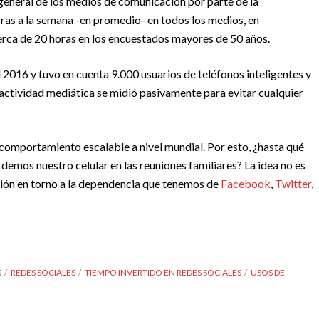
general de los medios de comunicación por parte de la
ras a la semana -en promedio- en todos los medios, en
cerca de 20 horas en los encuestados mayores de 50 años.
el 2016 y tuvo en cuenta 9.000 usuarios de teléfonos inteligentes y
 actividad mediática se midió pasivamente para evitar cualquier
comportamiento escalable a nivel mundial. Por esto, ¿hasta qué
emos nuestro celular en las reuniones familiares? La idea no es
xión en torno a la dependencia que tenemos de
Facebook
,
Twitter
,
S
REDES SOCIALES
TIEMPO INVERTIDO EN REDES SOCIALES
USOS DE