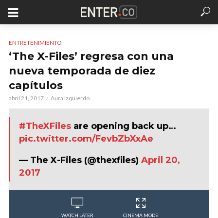
ENTRETENIMIENTO
‘The X-Files’ regresa con una
nueva temporada de diez
capítulos
abril 21, 2017
Aura Izquierdo
#TheXFiles
are opening back up…
pic.twitter.com/FevbZbXxAe
— The X-Files (@thexfiles)
April 20,
2017
WATCH LATER
CINEMA MODE