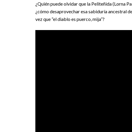
¿Quién puede olvidar que la Peliteñida (Lorna Pa
¿cómo desaprovechar esa sabiduría ancestral de
vez que “el diablo es puerco, mija”?