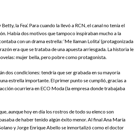
etty, la Fea’. Para cuando la llevó a RCN, el canal no tenía el
ión. Había dos motivos que tampoco inspiraban mucho a la
contaba con un drama estrella: ‘Me llaman Lolita’ (protagonizada
azón era que se trataba de una apuesta arriesgada. La historia le
 novelas: mujer bella, pero pobre como protagonista.
tán dos condiciones: tendría que ser grabada en su mayoría
una estrella importante. El primer punto se cumplió, gracias a
 la acción ocurriera en ECO Moda (la empresa donde trabajaba
ue, aunque hoy en día los rostros de todo su elenco son
pasaba de haber tenido algún éxito menor. Al final Ana María
 Solano y Jorge Enrique Abello se inmortalizó como el doctor