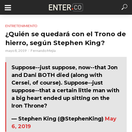
ENTRETENIMIENTO
¿Quién se quedará con el Trono de
hierro, según Stephen King?
mayo 8, 2019
Fernando Mejía
Suppose--just suppose, now--that Jon
and Dani BOTH died (along with
Cersei, of course). Suppose--just
suppose--that a certain little man with
a big heart ended up sitting on the
Iron Throne?
— Stephen King (@StephenKing)
May
6, 2019