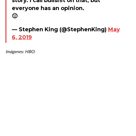
story. I call bullshit on that, but
everyone has an opinion.
🙂
— Stephen King (@StephenKing)
May
6, 2019
Imágenes: HBO.