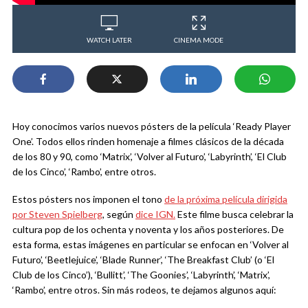
WATCH LATER
CINEMA MODE
Hoy conocimos varios nuevos pósters de la película ‘Ready Player
One’. Todos ellos rinden homenaje a filmes clásicos de la década
de los 80 y 90, como ‘Matrix’, ‘Volver al Futuro’, ‘Labyrinth’, ‘El Club
de los Cinco’, ‘Rambo’, entre otros.
Estos pósters nos imponen el tono
de la próxima película dirigida
por Steven Spielberg
, según
dice IGN.
Este filme busca celebrar la
cultura pop de los ochenta y noventa y los años posteriores. De
esta forma, estas imágenes en particular se enfocan en ‘Volver al
Futuro’, ‘Beetlejuice’, ‘Blade Runner’, ‘The Breakfast Club’ (o ‘El
Club de los Cinco’), ‘Bullitt’, ‘The Goonies’, ‘Labyrinth’, ‘Matrix’,
‘Rambo’, entre otros. Sin más rodeos, te dejamos algunos aquí: