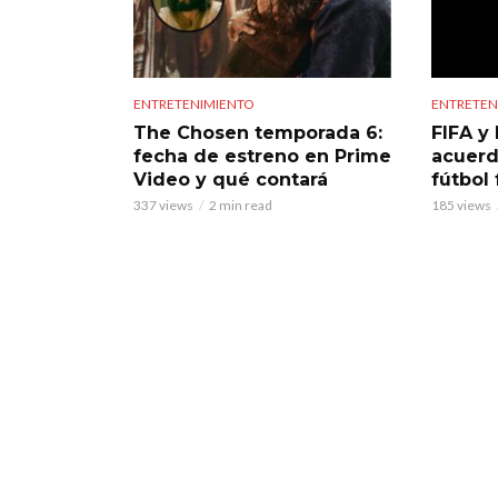
ENTRETENIMIENTO
ENTRETEN
The Chosen temporada 6:
FIFA y 
fecha de estreno en Prime
acuerd
Video y qué contará
fútbol
337 views
2 min read
185 views