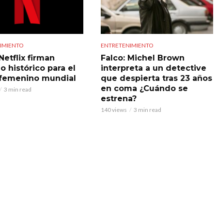
IMIENTO
ENTRETENIMIENTO
Netflix firman
Falco: Michel Brown
o histórico para el
interpreta a un detective
 femenino mundial
que despierta tras 23 años
en coma ¿Cuándo se
3 min read
estrena?
140 views
3 min read