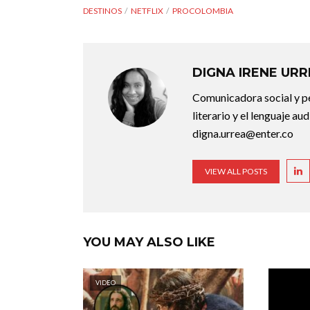
DESTINOS
NETFLIX
PROCOLOMBIA
DIGNA IRENE UR
Comunicadora social y pe
literario y el lenguaje au
digna.urrea@enter.co
VIEW ALL POSTS
YOU MAY ALSO LIKE
VIDEO