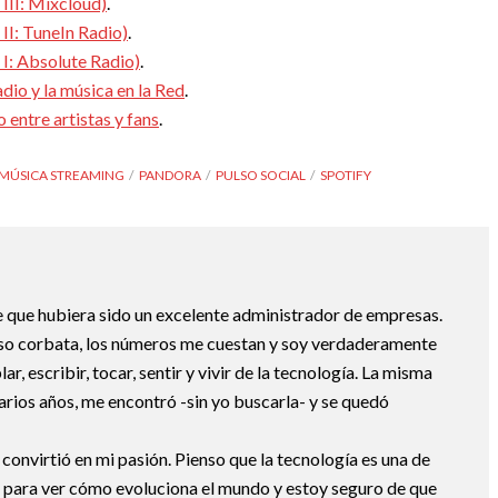
 III: Mixcloud)
.
 II: TuneIn Radio)
.
e I: Absolute Radio)
.
io y la música en la Red
.
entre artistas y fans
.
MÚSICA STREAMING
PANDORA
PULSO SOCIAL
SPOTIFY
 que hubiera sido un excelente administrador de empresas.
uso corbata, los números me cuestan y soy verdaderamente
ar, escribir, tocar, sentir y vivir de la tecnología. La misma
arios años, me encontró -sin yo buscarla- y se quedó
 convirtió en mi pasión. Pienso que la tecnología es una de
 para ver cómo evoluciona el mundo y estoy seguro de que