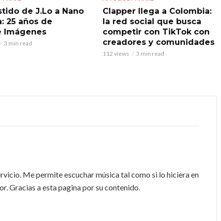
stido de J.Lo a Nano
Clapper llega a Colombia:
: 25 años de
la red social que busca
e Imágenes
competir con TikTok con
creadores y comunidades
3 min read
112 views
3 min read
vicio. Me permite escuchar música tal como si lo hiciera en
r. Gracias a esta pagina por su contenido.