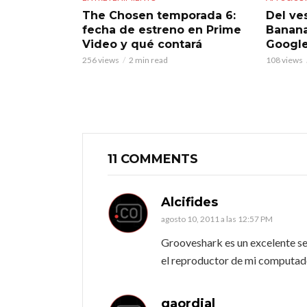
The Chosen temporada 6:
Del ve
fecha de estreno en Prime
Banana
Video y qué contará
Googl
256 views
2 min read
108 views
11 COMMENTS
Alcifides
agosto 10, 2011 a las 12:57 PM
Grooveshark es un excelente ser
el reproductor de mi computado
gaordial