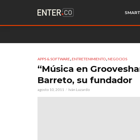
SMART
,
,
APPS & SOFTWARE
ENTRETENIMIENTO
NEGOCIOS
“Música en Grooveshar
Barreto, su fundador
agosto 10, 2011
Iván Luzardo