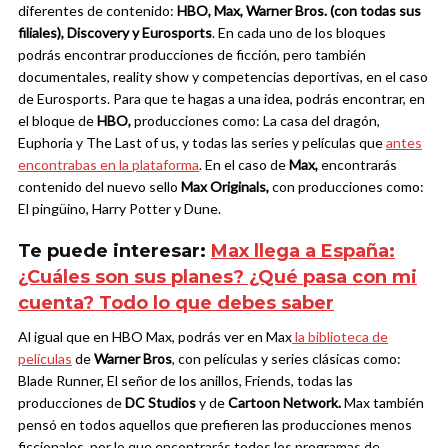
diferentes de contenido:
HBO, Max, Warner Bros. (con todas sus
filiales), Discovery y Eurosports
. En cada uno de los bloques
podrás encontrar producciones de ficción, pero también
documentales, reality show y competencias deportivas, en el caso
de Eurosports.
Para que te hagas a una idea, podrás encontrar, en
el bloque de
HBO,
producciones como: La casa del dragón,
Euphoria y The Last of us, y todas las series y películas que
antes
encontrabas en la plataforma
. En el caso de
Max,
encontrarás
contenido del nuevo sello
Max Originals,
con producciones como:
El pingüino, Harry Potter y Dune.
Te puede interesar:
Max llega a España:
¿Cuáles son sus planes? ¿Qué pasa con mi
cuenta? Todo lo que debes saber
Al igual que en HBO Max, podrás ver en Max
la biblioteca de
películas
de
Warner Bros
, con películas y series clásicas como:
Blade Runner, El señor de los anillos, Friends, todas las
producciones de
DC Studios
y de
Cartoon Network.
Max también
pensó en todos aquellos que prefieren las producciones menos
ficcionales, por lo que encontrarás todos los programas de