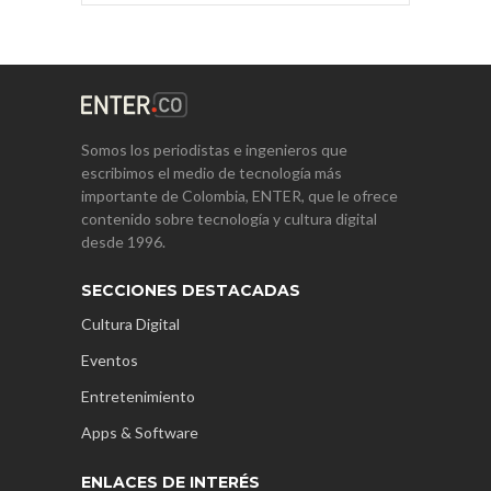
Somos los periodistas e ingenieros que
escribimos el medio de tecnología más
importante de Colombia, ENTER, que le ofrece
contenido sobre tecnología y cultura digital
desde 1996.
SECCIONES DESTACADAS
Cultura Digital
Eventos
Entretenimiento
Apps & Software
ENLACES DE INTERÉS