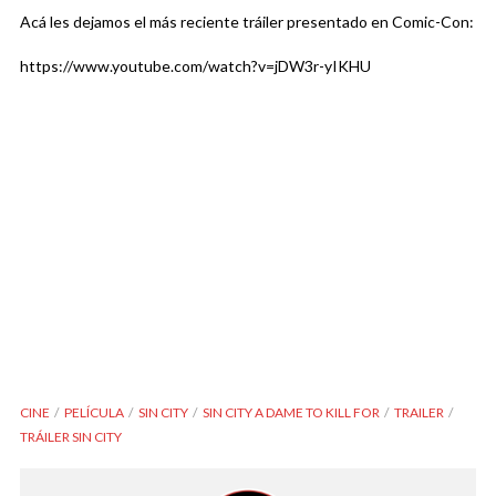
Acá les dejamos el más reciente tráiler presentado en Comic-Con:
https://www.youtube.com/watch?v=jDW3r-yIKHU
CINE
PELÍCULA
SIN CITY
SIN CITY A DAME TO KILL FOR
TRAILER
TRÁILER SIN CITY