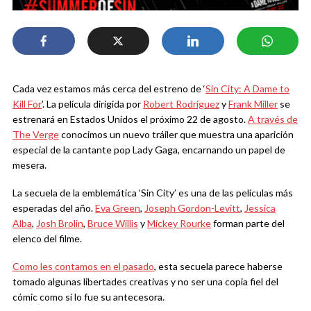
Cada vez estamos más cerca del estreno de ‘
Sin City: A Dame to
Kill For
’. La película dirigida por
Robert Rodríguez
y
Frank Miller
se
estrenará en Estados Unidos el próximo 22 de agosto.
A través de
The Verge
conocimos un nuevo tráiler que muestra una aparición
especial de la cantante pop Lady Gaga, encarnando un papel de
mesera.
La secuela de la emblemática ‘Sin City’ es una de las películas más
esperadas del año.
Eva Green
,
Joseph Gordon-Levitt
,
Jessica
Alba
,
Josh Brolin
,
Bruce Willis
y
Mickey Rourke
forman parte del
elenco del filme.
Como les contamos en el pasado
, esta secuela parece haberse
tomado algunas libertades creativas y no ser una copia fiel del
cómic como sí lo fue su antecesora.