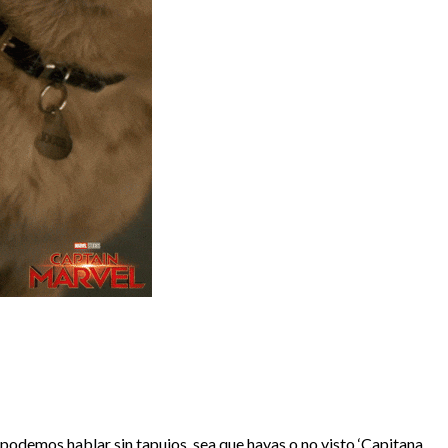
podemos hablar sin tapujos, sea que hayas o no visto ‘Capitana