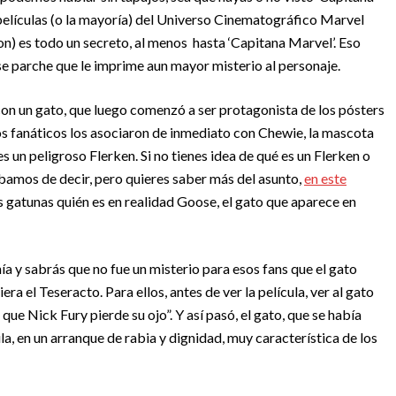
 películas (o la mayoría) del Universo Cinematográfico Marvel
n) es todo un secreto, al menos hasta ‘Capitana Marvel’. Eso
 ese parche que le imprime aun mayor misterio al personaje.
con un gato, que luego comenzó a ser protagonista de los pósters
os fanáticos los asociaron de inmediato con Chewie, la mascota
s un peligroso Flerken. Si no tienes idea de qué es un Flerken o
bamos de decir, pero quieres saber más del asunto,
en este
s gatunas quién es en realidad Goose, el gato que aparece en
nía y sabrás que no fue un misterio para esos fans que el gato
ra el Teseracto. Para ellos, antes de ver la película, ver al gato
a que Nick Fury pierde su ojo”. Y así pasó, el gato, que se había
a, en un arranque de rabia y dignidad, muy característica de los