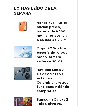
LO MÁS LEÍDO DE LA
SEMANA
Honor X7e Plus es
oficial: precio,
batería de 8.100
mAh y resistencia
a caídas de 2,5 m
Oppo A7 Pro Max:
batería de 10.000
mAh y cámara
selfie de 50 MP
Ray-Ban Meta y
Oakley Meta ya
están en
Colombia: precios,
funciones y dónde
comprarlas
Samsung Galaxy Z
Fold8 Ultra vs.