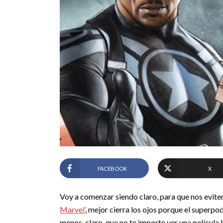
FACEBOOK
X
Voy a comenzar siendo claro, para que nos evit
Marvel’
, mejor cierra los ojos porque el superpod
menos, claro, que no te importe ver una película l