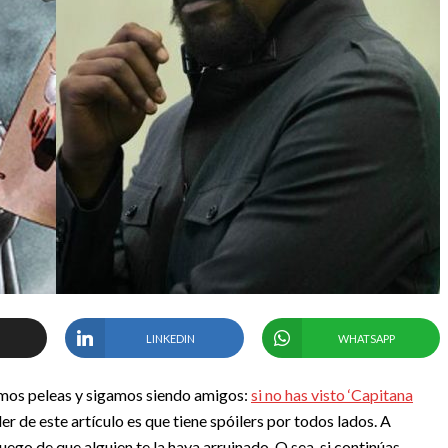
LINKEDIN
WHATSAPP
emos peleas y sigamos siendo amigos:
si no has visto ‘Capitana
er de este artículo es que tiene spóilers por todos lados. A
uego de que alguien te la haya arruinado. O sea, si continúas