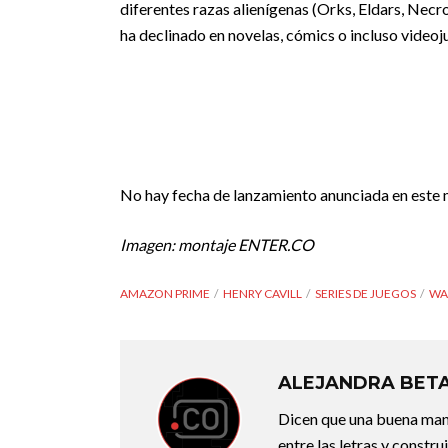
diferentes razas alienígenas (Orks, Eldars, Necro
ha declinado en novelas, cómics o incluso videoj
No hay fecha de lanzamiento anunciada en este
Imagen: montaje ENTER.CO
AMAZON PRIME
HENRY CAVILL
SERIES DE JUEGOS
WA
ALEJANDRA BET
Dicen que una buena maner
entre las letras y constr