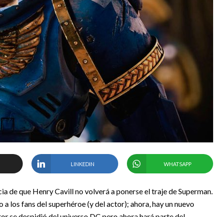
LINKEDIN
WHATSAPP
cia de que Henry Cavill no volverá a ponerse el traje de Superman.
 a los fans del superhéroe (y del actor); ahora, hay un nuevo
ctor se despidió del universo DC pero ahora hará parte del