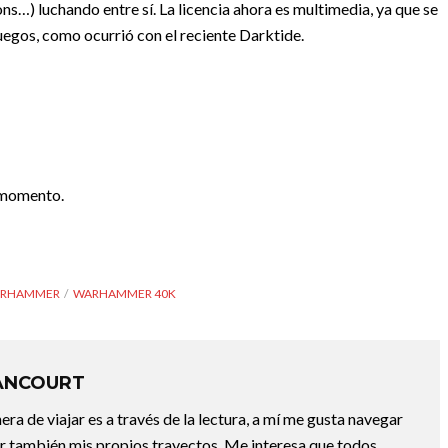
ns…) luchando entre sí. La licencia ahora es multimedia, ya que se
uegos, como ocurrió con el reciente Darktide.
 momento.
RHAMMER
WARHAMMER 40K
ANCOURT
a de viajar es a través de la lectura, a mí me gusta navegar
uir también mis propios trayectos. Me interesa que todos