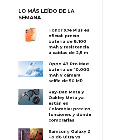
LO MÁS LEÍDO DE LA
SEMANA
Honor X7e Plus es
oficial: precio,
batería de 8.100
mAh y resistencia
a caídas de 2,5 m
Oppo A7 Pro Max:
batería de 10.000
mAh y cámara
selfie de 50 MP
Ray-Ban Meta y
Oakley Meta ya
están en
Colombia: precios,
funciones y dónde
comprarlas
Samsung Galaxy Z
Fold8 Ultra vs.