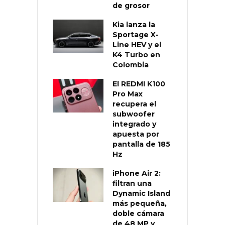
de grosor
Kia lanza la
Sportage X-
Line HEV y el
K4 Turbo en
Colombia
El REDMI K100
Pro Max
recupera el
subwoofer
integrado y
apuesta por
pantalla de 185
Hz
iPhone Air 2:
filtran una
Dynamic Island
más pequeña,
doble cámara
de 48 MP y