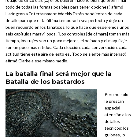
rodaje de cinco días […] ellos quieren hacerlo bien, quieren filmar
todo de todas las formas posibles para tener opciones”, afirmó
Harington a Entertainment Weekly.
Están pendientes de cada
detalle para que esta última temporada sea perfecta y deje un
buen recuerdo en los fanáticos, lo que hace que esperemos unos
seis capítulos maravillosos. “Los controles [de cámara] toman más
tiempo, los trajes son un poco mejores, el peinado y el maquillaje
son un poco más nítidos. Cada elección, cada conversación, cada
actitud tiene este aire de ‘esto es’. Todo se siente más intenso”,
afirmó Clarke a ese mismo medio.
La batalla final será mejor que la
Batalla de los bastardos
Pero no solo
le prestan
especial
atención a los
detalles
técnicos; los
guiones, lo