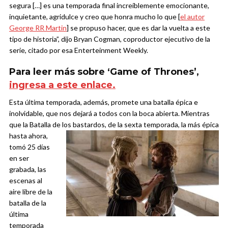
segura […] es una temporada final increíblemente emocionante,
inquietante, agridulce y creo que honra mucho lo que [
el autor
George RR Martin
] se propuso hacer, que es dar la vuelta a este
tipo de historia”, dijo Bryan Cogman, coproductor ejecutivo de la
serie, citado por esa Enterteinment Weekly.
Para leer más sobre ‘Game of Thrones’,
ingresa a este enlace.
Esta última temporada, además, promete una batalla épica e
inolvidable, que nos dejará a todos con la boca abierta. Mientras
que la Batalla de los bastardos, de la sexta temporada, la más épica
hasta ahora,
tomó 25 días
en ser
grabada, las
escenas al
aire libre de la
batalla de la
última
temporada