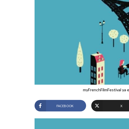
myFrenchFilmFestival ya est
FACEBOOK
X