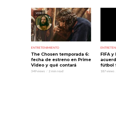
VIDEO
ENTRETENIMIENTO
ENTRETEN
The Chosen temporada 6:
FIFA y 
fecha de estreno en Prime
acuerd
Video y qué contará
fútbol
349 views
2 min read
187 views