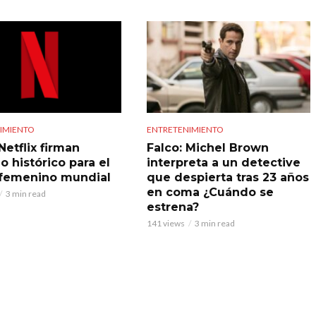
IMIENTO
ENTRETENIMIENTO
Netflix firman
Falco: Michel Brown
o histórico para el
interpreta a un detective
 femenino mundial
que despierta tras 23 años
en coma ¿Cuándo se
3 min read
estrena?
141 views
3 min read