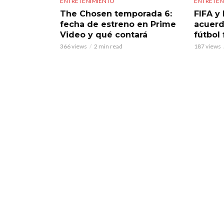
ENTRETENIMIENTO
ENTRETEN
The Chosen temporada 6:
FIFA y 
fecha de estreno en Prime
acuerd
Video y qué contará
fútbol
366 views
2 min read
187 views