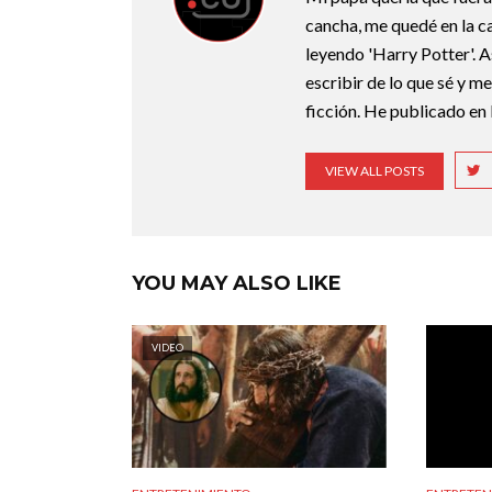
cancha, me quedé en la c
leyendo 'Harry Potter'. A
escribir de lo que sé y m
ficción. He publicado en 
VIEW ALL POSTS
YOU MAY ALSO LIKE
VIDEO