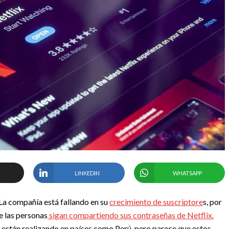
LINKEDIN
WHATSAPP
La compañía está fallando en su
crecimiento de suscriptore
s, por
e las personas
sigan compartiendo sus contraseñas de Netflix.
 están realizando en países como Perú, pero parece que estos