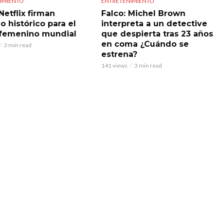
IMIENTO
ENTRETENIMIENTO
Netflix firman
Falco: Michel Brown
o histórico para el
interpreta a un detective
 femenino mundial
que despierta tras 23 años
en coma ¿Cuándo se
3 min read
estrena?
141 views
3 min read