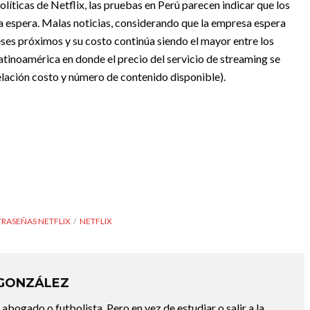
líticas de Netflix, las pruebas en Perú parecen indicar que los
a espera. Malas noticias, considerando que la empresa espera
ses próximos y su costo continúa siendo el mayor entre los
atinoamérica en donde el precio del servicio de streaming se
relación costo y número de contenido disponible).
RASEÑAS NETFLIX
NETFLIX
 GONZÁLEZ
abogado o futbolista. Pero en vez de estudiar o salir a la