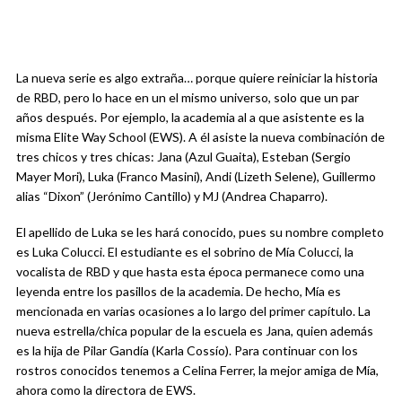
La nueva serie es algo extraña… porque quiere reiniciar la historia
de RBD, pero lo hace en un el mismo universo, solo que un par
años después. Por ejemplo, la academia al a que asistente es la
misma Elite Way School (EWS). A él asiste la nueva combinación de
tres chicos y tres chicas: Jana (Azul Guaita), Esteban (Sergio
Mayer Mori), Luka (Franco Masini), Andi (Lizeth Selene), Guillermo
alias “Dixon” (Jerónimo Cantillo) y MJ (Andrea Chaparro).
El apellido de Luka se les hará conocido, pues su nombre completo
es Luka Colucci. El estudiante es el sobrino de Mía Colucci, la
vocalista de RBD y que hasta esta época permanece como una
leyenda entre los pasillos de la academia. De hecho, Mía es
mencionada en varias ocasiones a lo largo del primer capítulo. La
nueva estrella/chica popular de la escuela es Jana, quien además
es la hija de Pilar Gandía (Karla Cossío). Para continuar con los
rostros conocidos tenemos a Celina Ferrer, la mejor amiga de Mía,
ahora como la directora de EWS.