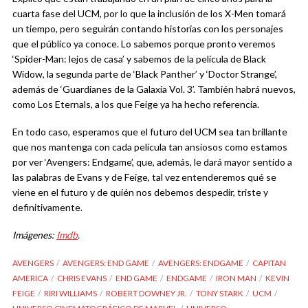
cuarta fase del UCM, por lo que la inclusión de los X-Men tomará
un tiempo, pero seguirán contando historias con los personajes
que el público ya conoce. Lo sabemos porque pronto veremos
‘Spider-Man: lejos de casa’ y sabemos de la película de Black
Widow, la segunda parte de ‘Black Panther’ y ‘Doctor Strange’,
además de ‘Guardianes de la Galaxia Vol. 3’. También habrá nuevos,
como Los Eternals, a los que Feige ya ha hecho referencia.
En todo caso, esperamos que el futuro del UCM sea tan brillante
que nos mantenga con cada película tan ansiosos como estamos
por ver ‘Avengers: Endgame’, que, además, le dará mayor sentido a
las palabras de Evans y de Feige, tal vez entenderemos qué se
viene en el futuro y de quién nos debemos despedir, triste y
definitivamente.
Imágenes:
Imdb
.
AVENGERS
AVENGERS: END GAME
AVENGERS: ENDGAME
CAPITAN
AMERICA
CHRIS EVANS
END GAME
ENDGAME
IRON MAN
KEVIN
FEIGE
RIRI WILLIAMS
ROBERT DOWNEY JR.
TONY STARK
UCM