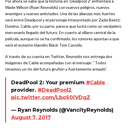
Por ahora se sabe que la historia en ‘Deadpool 2’ enfrentará a
Wade Wilson (Ryan Reynolds) con nuevos peligros, nuevos
enemigos y nuevas amistades. Una de las alianzas más fuertes
será entre Deadpool y el personaje interpretado por Zazie Beetz:
Domino. Cable, por su parte, parece que lucirá como un verdadero
mercenario llegado del futuro. En cuanto al villano central de la
película, aunque no se ha confirmado, los rumores apuntan a que
será el mutante irlandés Black Tom Cassidy.
A través de su cuenta en Twitter, Reynolds nos entrega dos
imágenes de Cable acompañadas con el mensaje: “Todos
tenemos un tío del futuro gruñón y fuertemente armado”.
DeadPool 2: Your premium
#Cable
provider.
#DeadPool2
pic.twitter.com/LboS0iVDqZ
— Ryan Reynolds (@VancityReynolds)
August 7, 2017