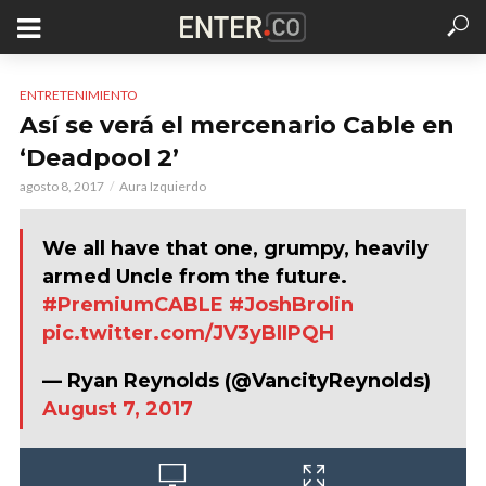
ENTRETENIMIENTO
Así se verá el mercenario Cable en
‘Deadpool 2’
agosto 8, 2017
Aura Izquierdo
We all have that one, grumpy, heavily
armed Uncle from the future.
#PremiumCABLE
#JoshBrolin
pic.twitter.com/JV3yBIIPQH
— Ryan Reynolds (@VancityReynolds)
August 7, 2017