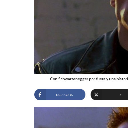
Con Schwarzenegger por fuera y una historia s
FACEBOOK
X