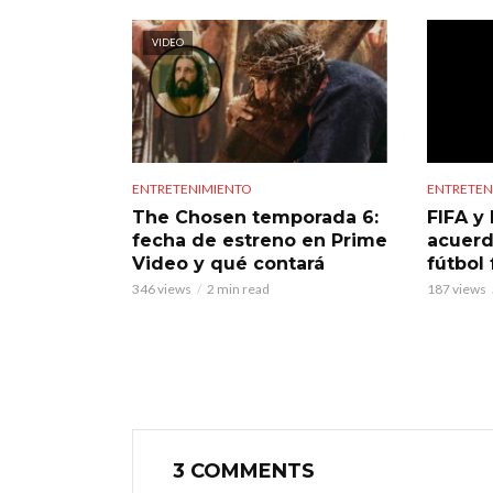
VIDEO
ENTRETENIMIENTO
ENTRETEN
The Chosen temporada 6:
FIFA y 
fecha de estreno en Prime
acuerd
Video y qué contará
fútbol
346 views
2 min read
187 views
3 COMMENTS