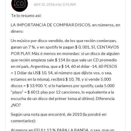
abril 12, 2016 a las 3:01 AM
Te lo resumo así:
LA IMPORTANCIA DE COMPRAR DISCOS, en números, en
dinero:
Un músico por disco vendido, de los que recién comienzan,
ganan un 7 %, y en spotify le pagan $ 0, 001, SÍ, CENTAVOS
POR PLAY. Más ó menos en monedas: si un disco de alguien
que recién empieza sale $ 154 (lo que vale un CD promedio
en mí país, Argentina, que a $ 14, 60 el dólar -14, 60 PESOS
= 1 Dólar da US$ 10, 54, el número que dijiste vos, o sea,
estamos en la misma), recibirá $ 10, 78, y si vende 5.000
discos = $ 53.900. Y, si lo haríamos por spotify, cada 5.000
“plays” = $ 60 (1 play por 12 canciones, lo equivalente a la
escucha de un disco del primer tema al último). Diferencia
¿NO?
Según una nota que encontré, de 2010 (la pondré en
comentarios):
Al menos en EEUU: 13 % PARA LA BANDA, o sea, que un