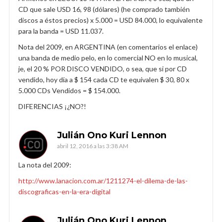
CD que sale USD 16, 98 (dólares) (he comprado también
discos a éstos precios) x 5.000 = USD 84.000, lo equivalente
para la banda = USD 11.037.
Nota del 2009, en ARGENTINA (en comentarios el enlace)
una banda de medio pelo, en lo comercial NO en lo musical,
je, el 20 % POR DISCO VENDIDO, o sea, que si por CD
vendido, hoy día a $ 154 cada CD te equivalen $ 30, 80 x
5.000 CDs Vendidos = $ 154.000.
DIFERENCIAS ¡¿NO?!
Julián Ono Kuri Lennon
abril 12, 2016 a las 3:38 AM
La nota del 2009:
http://www.lanacion.com.ar/1211274-el-dilema-de-las-
discograficas-en-la-era-digital
Julián Ono Kuri Lennon