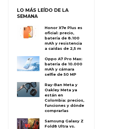
LO MÁS LEÍDO DE LA
SEMANA
Honor X7e Plus es
oficial: precio,
batería de 8.100
mAh y resistencia
a caídas de 2,5 m
Oppo A7 Pro Max:
batería de 10.000
mAh y cámara
selfie de 50 MP
Ray-Ban Meta y
Oakley Meta ya
están en
Colombia: precios,
funciones y dónde
comprarlas
Samsung Galaxy Z
Fold8 Ultra vs.