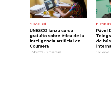
EL POPURRÍ
EL POPURR
UNESCO lanza curso
Pável 
gratuito sobre ética de la
Telegra
inteligencia artificial en
de bú
Coursera
intern
364 views
2 min read
183 views