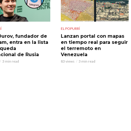
Í
EL POPURRÍ
Durov, fundador de
Lanzan portal con mapas
m, entra en la lista
en tiempo real para seguir
squeda
el terremoto en
acional de Rusia
Venezuela
3 min read
83 views
3 min read