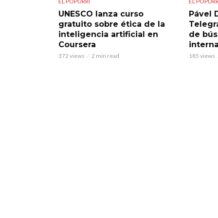
EL POPURRÍ
EL POPURR
UNESCO lanza curso
Pável 
gratuito sobre ética de la
Telegra
inteligencia artificial en
de bú
Coursera
intern
372 views
2 min read
185 views