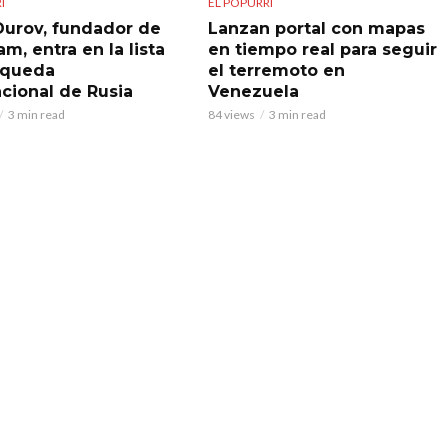
Í
EL POPURRÍ
Durov, fundador de
Lanzan portal con mapas
m, entra en la lista
en tiempo real para seguir
squeda
el terremoto en
acional de Rusia
Venezuela
3 min read
84 views
3 min read