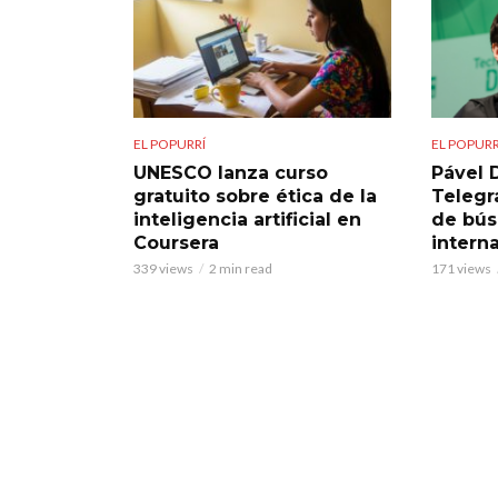
EL POPURRÍ
EL POPURR
UNESCO lanza curso
Pável 
gratuito sobre ética de la
Telegra
inteligencia artificial en
de bú
Coursera
intern
339 views
2 min read
171 views