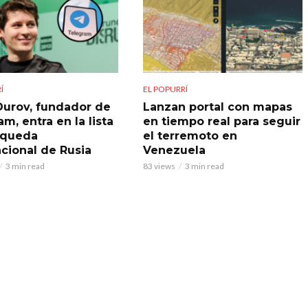
Í
EL POPURRÍ
Durov, fundador de
Lanzan portal con mapas
m, entra en la lista
en tiempo real para seguir
squeda
el terremoto en
acional de Rusia
Venezuela
3 min read
83 views
3 min read