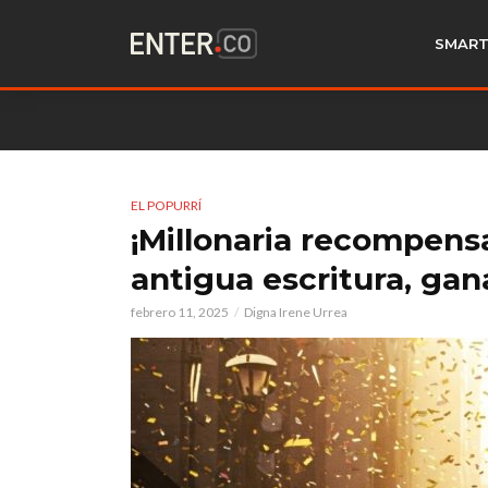
SMART
EL POPURRÍ
¡Millonaria recompensa!
antigua escritura, gan
febrero 11, 2025
Digna Irene Urrea