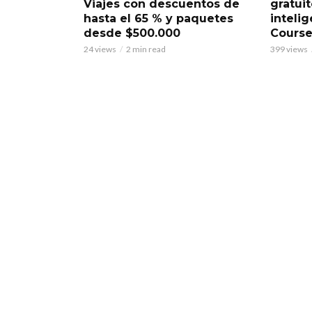
Viajes con descuentos de
gratuit
hasta el 65 % y paquetes
intelig
desde $500.000
Course
24 views
2 min read
399 views