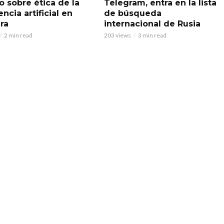
o sobre ética de la
Telegram, entra en la lista
encia artificial en
de búsqueda
ra
internacional de Rusia
2 min read
203 views
3 min read