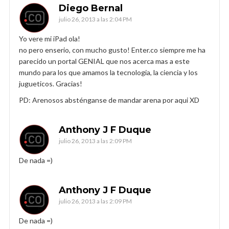
Diego Bernal
julio 26, 2013 a las 2:04 PM
Yo vere mi iPad ola!
no pero enserio, con mucho gusto! Enter.co siempre me ha
parecido un portal GENIAL que nos acerca mas a este
mundo para los que amamos la tecnologia, la ciencia y los
jugueticos. Gracias!
PD: Arenosos absténganse de mandar arena por aqui XD
Anthony J F Duque
julio 26, 2013 a las 2:09 PM
De nada =)
Anthony J F Duque
julio 26, 2013 a las 2:09 PM
De nada =)