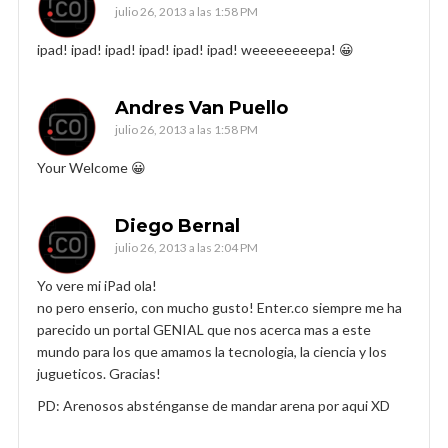
julio 26, 2013 a las 1:58 PM
ipad! ipad! ipad! ipad! ipad! ipad! weeeeeeeepa! 😀
Andres Van Puello
julio 26, 2013 a las 1:58 PM
Your Welcome 😀
Diego Bernal
julio 26, 2013 a las 2:04 PM
Yo vere mi iPad ola!
no pero enserio, con mucho gusto! Enter.co siempre me ha
parecido un portal GENIAL que nos acerca mas a este
mundo para los que amamos la tecnologia, la ciencia y los
jugueticos. Gracias!
PD: Arenosos absténganse de mandar arena por aqui XD