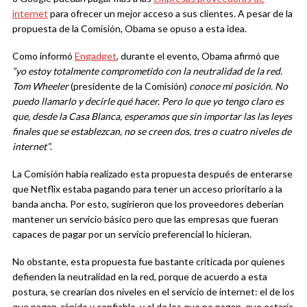
internet
para ofrecer un mejor acceso a sus clientes. A pesar de la
propuesta de la Comisión, Obama se opuso a esta idea.
Como informó
Engadget
, durante el evento, Obama afirmó que
“yo estoy totalmente comprometido con la neutralidad de la red.
Tom Wheeler
(presidente de la Comisión)
conoce mi posición. No
puedo llamarlo y decirle qué hacer. Pero lo que yo tengo claro es
que, desde la Casa Blanca, esperamos que sin importar las las leyes
finales que se establezcan, no se creen dos, tres o cuatro niveles de
internet”
.
La Comisión había realizado esta propuesta después de enterarse
que Netflix estaba pagando para tener un acceso prioritario a la
banda ancha. Por esto, sugirieron que los proveedores deberían
mantener un servicio básico pero que las empresas que fueran
capaces de pagar por un servicio preferencial lo hicieran.
No obstante, esta propuesta fue bastante criticada por quienes
defienden la neutralidad en la red, porque de acuerdo a esta
postura, se crearían dos niveles en el servicio de internet: el de los
que pagan, rápido y confiable, y el de los que no pagan, que estaría