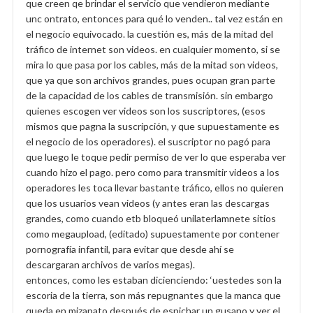
que creen qe brindar el servicio que vendieron mediante
unc ontrato, entonces para qué lo venden.. tal vez están en
el negocio equivocado. la cuestión es, más de la mitad del
tráfico de internet son videos. en cualquier momento, si se
mira lo que pasa por los cables, más de la mitad son videos,
que ya que son archivos grandes, pues ocupan gran parte
de la capacidad de los cables de transmisión. sin embargo
quienes escogen ver videos son los suscriptores, (esos
mismos que pagna la suscripción, y que supuestamente es
el negocio de los operadores). el suscriptor no pagó para
que luego le toque pedir permiso de ver lo que esperaba ver
cuando hizo el pago. pero como para transmitir videos a los
operadores les toca llevar bastante tráfico, ellos no quieren
que los usuarios vean videos (y antes eran las descargas
grandes, como cuando etb bloqueó unilaterlamnete sitios
como megaupload, (editado) supuestamente por contener
pornografía infantil, para evitar que desde ahí se
descargaran archivos de varios megas).
entonces, como les estaban dicienciendo: ‘uestedes son la
escoria de la tierra, son más repugnantes que la manca que
queda en mizapato después de espichar un gusano y ver el