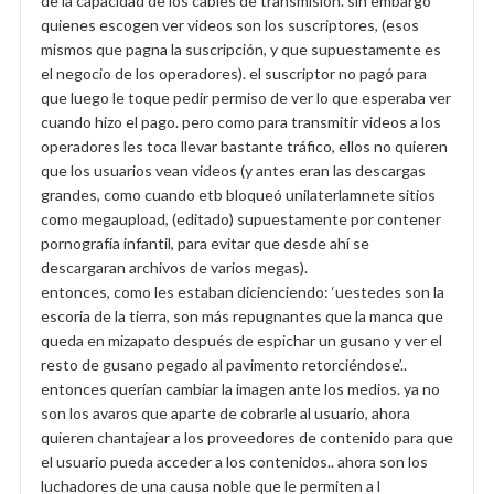
de la capacidad de los cables de transmisión. sin embargo
quienes escogen ver videos son los suscriptores, (esos
mismos que pagna la suscripción, y que supuestamente es
el negocio de los operadores). el suscriptor no pagó para
que luego le toque pedir permiso de ver lo que esperaba ver
cuando hizo el pago. pero como para transmitir videos a los
operadores les toca llevar bastante tráfico, ellos no quieren
que los usuarios vean videos (y antes eran las descargas
grandes, como cuando etb bloqueó unilaterlamnete sitios
como megaupload, (editado) supuestamente por contener
pornografía infantil, para evitar que desde ahí se
descargaran archivos de varios megas).
entonces, como les estaban dicienciendo: ‘uestedes son la
escoria de la tierra, son más repugnantes que la manca que
queda en mizapato después de espichar un gusano y ver el
resto de gusano pegado al pavimento retorciéndose’..
entonces querían cambiar la imagen ante los medios. ya no
son los avaros que aparte de cobrarle al usuario, ahora
quieren chantajear a los proveedores de contenido para que
el usuario pueda acceder a los contenidos.. ahora son los
luchadores de una causa noble que le permiten a l