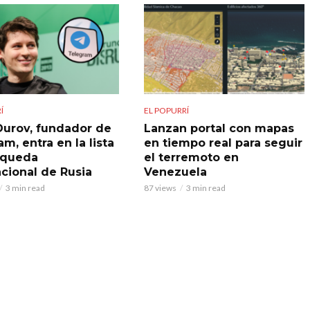
Í
EL POPURRÍ
Durov, fundador de
Lanzan portal con mapas
m, entra en la lista
en tiempo real para seguir
squeda
el terremoto en
acional de Rusia
Venezuela
3 min read
87 views
3 min read