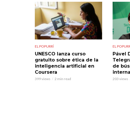
EL POPURRÍ
EL POPURR
UNESCO lanza curso
Pável 
gratuito sobre ética de la
Telegra
inteligencia artificial en
de bú
Coursera
intern
399 views
2 min read
203 views