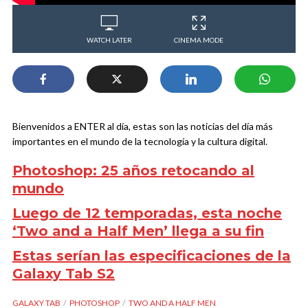
WATCH LATER
CINEMA MODE
Bienvenidos a ENTER al día, estas son las noticias del día más
importantes en el mundo de la tecnología y la cultura digital.
Photoshop: 25 años retocando al
mundo
Luego de 12 temporadas, esta noche
‘Two and a Half Men’ llega a su fin
Estas serían las especificaciones de la
Galaxy Tab S2
GALAXY TAB
PHOTOSHOP
TWO AND A HALF MEN