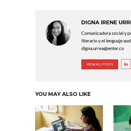
DIGNA IRENE UR
Comunicadora social y pe
literario y el lenguaje au
digna.urrea@enter.co
VIEW ALL POSTS
YOU MAY ALSO LIKE