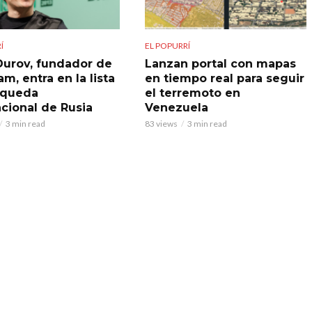
Í
EL POPURRÍ
Durov, fundador de
Lanzan portal con mapas
m, entra en la lista
en tiempo real para seguir
squeda
el terremoto en
acional de Rusia
Venezuela
3 min read
83 views
3 min read