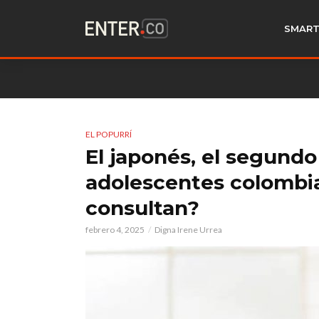
SMART
EL POPURRÍ
El japonés, el segund
adolescentes colombia
consultan?
febrero 4, 2025
Digna Irene Urrea