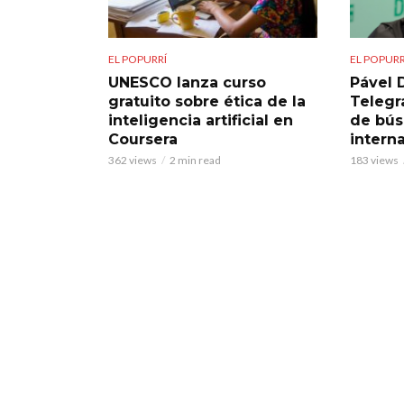
EL POPURRÍ
EL POPURR
UNESCO lanza curso
Pável 
gratuito sobre ética de la
Telegra
inteligencia artificial en
de bú
Coursera
intern
362 views
2 min read
183 views