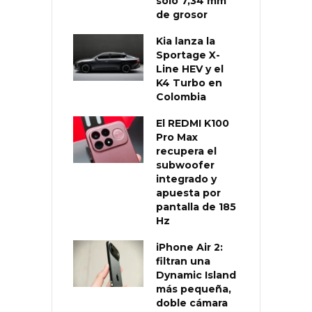
solo 7,34 mm
de grosor
Kia lanza la
Sportage X-
Line HEV y el
K4 Turbo en
Colombia
El REDMI K100
Pro Max
recupera el
subwoofer
integrado y
apuesta por
pantalla de 185
Hz
iPhone Air 2:
filtran una
Dynamic Island
más pequeña,
doble cámara