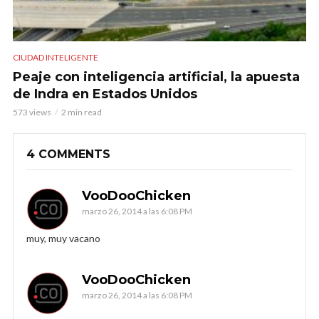
CIUDAD INTELIGENTE
Peaje con inteligencia artificial, la apuesta
de Indra en Estados Unidos
573 views
2 min read
4 COMMENTS
VooDooChicken
marzo 26, 2014 a las 6:08 PM
muy, muy vacano
VooDooChicken
marzo 26, 2014 a las 6:08 PM