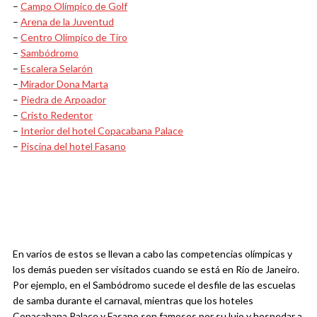
–
Campo Olímpico de Golf
–
Arena de la Juventud
–
Centro Olímpico de Tiro
–
Sambódromo
–
Escalera Selarón
–
Mirador Dona Marta
–
Piedra de Arpoador
–
Cristo Redentor
–
Interior del hotel Copacabana Palace
–
Piscina del hotel Fasano
En varios de estos se llevan a cabo las competencias olímpicas y
los demás pueden ser visitados cuando se está en Río de Janeiro.
Por ejemplo, en el Sambódromo sucede el desfile de las escuelas
de samba durante el carnaval, mientras que los hoteles
Copacabana Palace y Fasano son famosos por su lujo y hospedar a