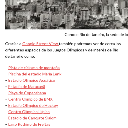
Conoce Río de Janeiro, la sede de l
Gracias a
Google Street View
también podremos ver de cerca los
diferentes espacios de los Juegos Olímpicos y de interés de Río
de Janeiro como:
–
Pista de ciclismo de montaña
–
Piscina del estadio María Lenk
–
Estadio Olímpico Acuático
–
Estadio de Maracanã
–
Playa de Copacabana
–
Centro Olímpico de BMX
–
Estadio Olímpico de Hockey
–
Centro Olímpico Hípico
–
Estadio de Canojate Slalom
–
Lago Rodrigo de Freitas