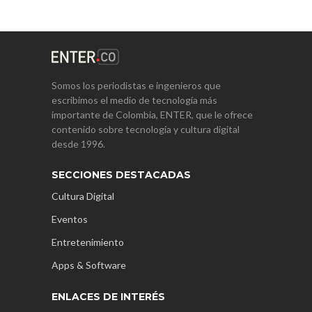
Somos los periodistas e ingenieros que
escribimos el medio de tecnología más
importante de Colombia, ENTER, que le ofrece
contenido sobre tecnología y cultura digital
desde 1996.
SECCIONES DESTACADAS
Cultura Digital
Eventos
Entretenimiento
Apps & Software
ENLACES DE INTERÉS