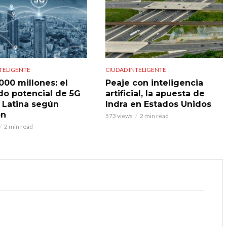
TELIGENTE
CIUDAD INTELIGENTE
000 millones: el
Peaje con inteligencia
o potencial de 5G
artificial, la apuesta de
. Latina según
Indra en Estados Unidos
on
573 views
2 min read
2 min read