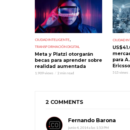
,
CIUDAD INTELIGENTE
CIUDAD IN
TRANSFORMACIÓN DIGITAL
US$41.
mercad
Meta y Platzi otorgarán
para A
becas para aprender sobre
Ericss
realidad aumentada
515 views
1.909 views
2 min read
2 COMMENTS
Fernando Barona
junio 4, 2014 a las 1:53 PM