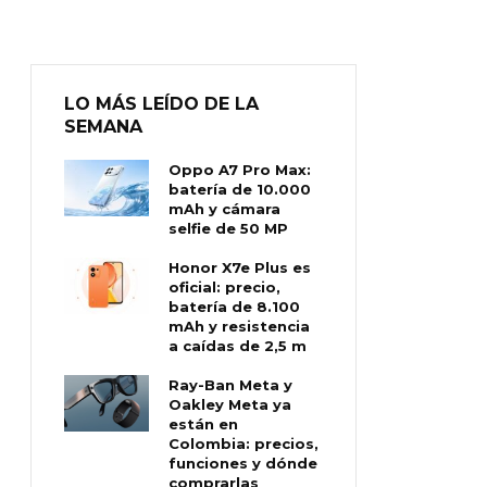
LO MÁS LEÍDO DE LA
SEMANA
Oppo A7 Pro Max:
batería de 10.000
mAh y cámara
selfie de 50 MP
Honor X7e Plus es
oficial: precio,
batería de 8.100
mAh y resistencia
a caídas de 2,5 m
Ray-Ban Meta y
Oakley Meta ya
están en
Colombia: precios,
funciones y dónde
comprarlas