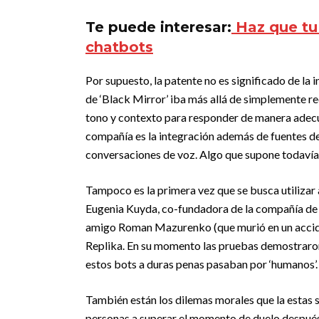
Te puede interesar:
Haz que tu
chatbots
Por supuesto, la patente no es significado de la 
de ‘Black Mirror’ iba más allá de simplemente re
tono y contexto para responder de manera adecua
compañía es la integración además de fuentes de
conversaciones de voz. Algo que supone todavía
Tampoco es la primera vez que se busca utilizar 
Eugenia Kuyda, co-fundadora de la compañía de te
amigo Roman Mazurenko (que murió en un acciden
Replika. En su momento las pruebas demostraron 
estos bots a duras penas pasaban por ‘humanos’.
También están los dilemas morales que la estas s
personas a superar el momento de duelo después 