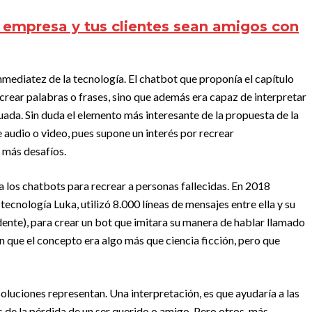
 empresa y tus clientes sean amigos con
inmediatez de la tecnología. El chatbot que proponía el capítulo
crear palabras o frases, sino que además era capaz de interpretar
da. Sin duda el elemento más interesante de la propuesta de la
 audio o video, pues supone un interés por recrear
 más desafíos.
a los chatbots para recrear a personas fallecidas. En 2018
cnología Luka, utilizó 8.000 líneas de mensajes entre ella y su
te), para crear un bot que imitara su manera de hablar llamado
que el concepto era algo más que ciencia ficción, pero que
oluciones representan. Una interpretación, es que ayudaría a las
de la pérdida de un ser querido o amigo. Pero otros, más