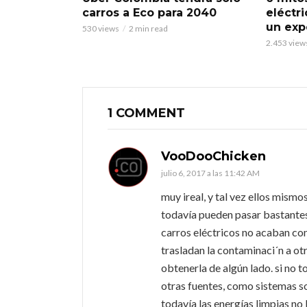
carros a Eco para 2040
eléctr
un exp
530 views
2 min read
2.453 view
1 COMMENT
VooDooChicken
julio 6, 2017 a las 11:42 AM
muy ireal, y tal vez ellos mismo
todavía pueden pasar bastantes
carros eléctricos no acaban co
trasladan la contaminaci´n a otr
obtenerla de algún lado. si no t
otras fuentes, como sistemas sol
todavía las energías limpias no 