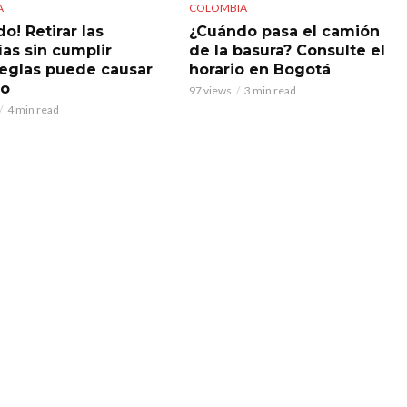
A
COLOMBIA
o! Retirar las
¿Cuándo pasa el camión
ías sin cumplir
de la basura? Consulte el
reglas puede causar
horario en Bogotá
do
97 views
3 min read
4 min read