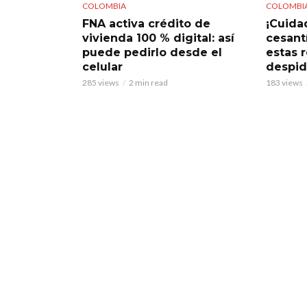
COLOMBIA
COLOMBI
FNA activa crédito de
¡Cuidad
vivienda 100 % digital: así
cesant
puede pedirlo desde el
estas 
celular
despi
285 views
2 min read
183 views