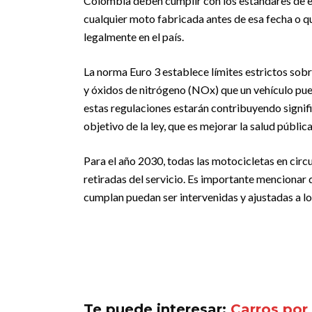
Colombia deben cumplir con los estándares de em
cualquier moto fabricada antes de esa fecha o q
legalmente en el país.
La norma Euro 3 establece límites estrictos so
y óxidos de nitrógeno (NOx) que un vehículo pue
estas regulaciones estarán contribuyendo signifi
objetivo de la ley, que es mejorar la salud públic
Para el año 2030, todas las motocicletas en cir
retiradas del servicio. Es importante mencionar
cumplan puedan ser intervenidas y ajustadas a l
Te puede interesar:
Carros por