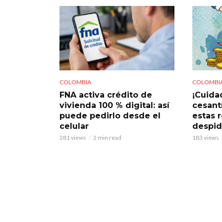
COLOMBIA
COLOMBI
FNA activa crédito de
¡Cuidad
vivienda 100 % digital: así
cesant
puede pedirlo desde el
estas 
celular
despi
281 views
2 min read
183 views