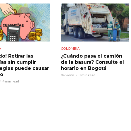
A
COLOMBIA
o! Retirar las
¿Cuándo pasa el camión
ías sin cumplir
de la basura? Consulte el
reglas puede causar
horario en Bogotá
do
96 views
3 min read
4 min read