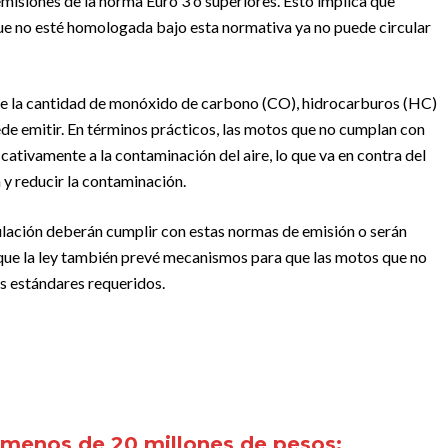
isiones de la norma Euro 3 o superiores. Esto implica que
ue no esté homologada bajo esta normativa ya no puede circular
bre la cantidad de monóxido de carbono (CO), hidrocarburos (HC)
de emitir. En términos prácticos, las motos que no cumplan con
cativamente a la contaminación del aire, lo que va en contra del
a y reducir la contaminación.
culación deberán cumplir con estas normas de emisión o serán
 que la ley también prevé mecanismos para que las motos que no
os estándares requeridos.
 menos de 20 millones de pesos: