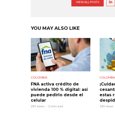
VIEW ALL POSTS
YOU MAY ALSO LIKE
COLOMBIA
COLOMBI
FNA activa crédito de
¡Cuidad
vivienda 100 % digital: así
cesant
puede pedirlo desde el
estas 
celular
despi
287 views
2 min read
185 views