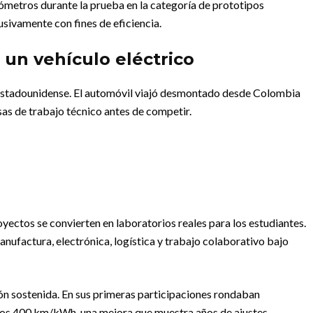
lómetros durante la prueba en la categoría de prototipos
usivamente con fines de eficiencia.
un vehículo eléctrico
a estadounidense. El automóvil viajó desmontado desde Colombia
as de trabajo técnico antes de competir.
yectos se convierten en laboratorios reales para los estudiantes.
nufactura, electrónica, logística y trabajo colaborativo bajo
ión sostenida. En sus primeras participaciones rondaban
los 400 km/kWh, una mejora que muestra años de ajustes