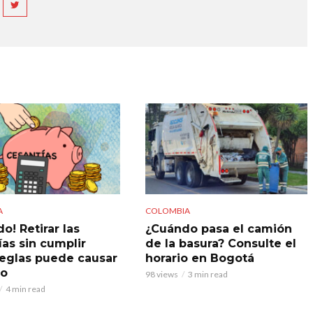
A
COLOMBIA
o! Retirar las
¿Cuándo pasa el camión
ías sin cumplir
de la basura? Consulte el
reglas puede causar
horario en Bogotá
do
98 views
3 min read
4 min read