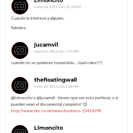
Limoncito
mayo 26, 2011 a las 12:16 PM
Cuando le interese a alguien.
Saludos.
jucamvil
mayo 26, 2011 a las 1:55 PM
cuando no se quiebren trayendolo… Ipad rules!!!!
thefloatingwall
mayo 26, 2011 a las 2:08 PM
@Limoncito y @jucamvil : tienen que ver esto porfavor, y si
pueden vean el documental completo! 😉
http://www.bbc.co.uk/news/business-13416598
Limoncito