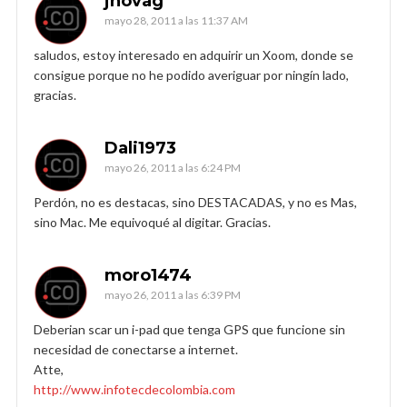
jnovag
mayo 28, 2011 a las 11:37 AM
saludos, estoy interesado en adquirir un Xoom, donde se
consigue porque no he podido averiguar por ningín lado,
gracias.
Dali1973
mayo 26, 2011 a las 6:24 PM
Perdón, no es destacas, sino DESTACADAS, y no es Mas,
sino Mac. Me equivoqué al digitar. Gracias.
moro1474
mayo 26, 2011 a las 6:39 PM
Deberian scar un i-pad que tenga GPS que funcione sin
necesidad de conectarse a internet.
Atte,
http://www.infotecdecolombia.com