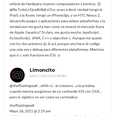
refería de Hardware, buenos computadores y bonitos. 😉
@NoTodoLoQueBrillaEsOro: pues a decir verdad tengo la
iPad1 y la Xoom, tengo un iPhone3gs, y un HTC Nexus 2,
desarrollo juegos y aplicaciones para ambas plataformas y la
verdad aun me gusta mas como se mueve el mercado fuera
de Apple. Fanatico? Si claro, me gusta mucho JavaScript,
ActionScript, JAVA, C++ y objective-c. Aunque me quedo
con los dos primeros (js & as), porque uno hace el codigo
una sola vez y debug para diferentes plataformas. Mientras
que o-c solo funciona en iOS. ☺
Limoncito
junio 2, 2011 a las 7:49 AM
@thefloatingwall …ehhh sí… le creemos…a la próxima
cuando mienta asegúrese de no confundir iOS con OSX…
pero lo sipático es ver como se contradice:
thefloatingwall
Mayo 26, 2011 @ 2:19 pm