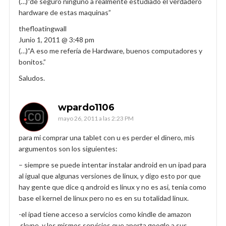
(…)”de seguro ninguno a realmente estudiado el verdadero
hardware de estas maquinas”
thefloatingwall
Junio 1, 2011 @ 3:48 pm
(…)”A eso me refería de Hardware, buenos computadores y
bonitos.”
Saludos.
wpardo1106
mayo 26, 2011 a las 2:23 PM
para mi comprar una tablet con u es perder el dinero, mis
argumentos son los siguientes:
– siempre se puede intentar instalar android en un ipad para
al igual que algunas versiones de linux, y digo esto por que
hay gente que dice q android es linux y no es asi, tenia como
base el kernel de linux pero no es en su totalidad linux.
-el ipad tiene acceso a servicios como kindle de amazon
,skype, y los mismos servicios que aporta google a sus