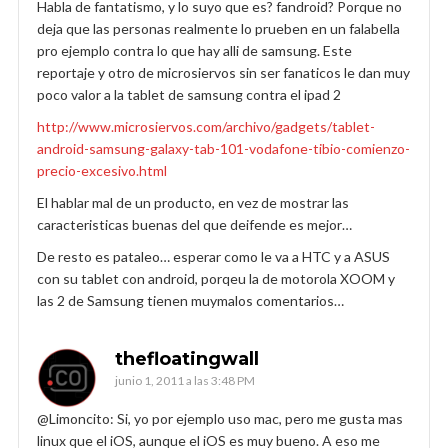
Habla de fantatismo, y lo suyo que es? fandroid? Porque no
deja que las personas realmente lo prueben en un falabella
pro ejemplo contra lo que hay alli de samsung. Este
reportaje y otro de microsiervos sin ser fanaticos le dan muy
poco valor a la tablet de samsung contra el ipad 2
http://www.microsiervos.com/archivo/gadgets/tablet-
android-samsung-galaxy-tab-101-vodafone-tibio-comienzo-
precio-excesivo.html
El hablar mal de un producto, en vez de mostrar las
caracteristicas buenas del que deifende es mejor…
De resto es pataleo… esperar como le va a HTC y a ASUS
con su tablet con android, porqeu la de motorola XOOM y
las 2 de Samsung tienen muymalos comentarios…
thefloatingwall
junio 1, 2011 a las 3:48 PM
@Limoncito: Si, yo por ejemplo uso mac, pero me gusta mas
linux que el iOS, aunque el iOS es muy bueno. A eso me