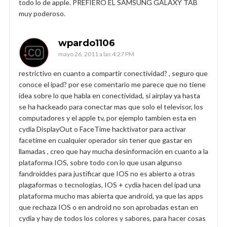
todo lo de apple. PREFIERO EL SAMSUNG GALAXY TAB
muy poderoso.
wpardo1106
mayo 26, 2011 a las 4:27 PM
restrictivo en cuanto a compartir conectividad? , seguro que
conoce el ipad? por ese comentario me parece que no tiene
idea sobre lo que habla en conectividad, si airplay ya hasta
se ha hackeado para conectar mas que solo el televisor, los
computadores y el apple tv, por ejemplo tambien esta en
cydia DisplayOut o FaceTime hacktivator para activar
facetime en cualquier operador sin tener que gastar en
llamadas , creo que hay mucha desinformación en cuanto a la
plataforma IOS, sobre todo con lo que usan algunso
fandroiddes para justificar que IOS no es abierto a otras
plagaformas o tecnologias, IOS + cydia hacen del ipad una
plataforma mucho mas abierta que android, ya que las apps
que rechaza IOS o en android no son aprobadas estan en
cydia y hay de todos los colores y sabores, para hacer cosas