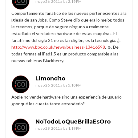
mayo 26, 2011 a las 2:19 PM
Comportamiento fanático de los nuevos pertenecientes a la
iglesia de san Jobs. Como Steve dijo que era lo mejor, todos
le creemos, porque de seguro ninguno a realmente
estudiado el verdadero hardware de estas maquinas. El
fanatismo del siglo 21 no es la religión, es la tecnología. ;).
http://www.bbc.co.uk/news/business-13416598
. ☺. De
todas formas el iPad1.5 es un producto comparable a las
nuevas tabletas Blackberry.
Limoncito
mayo 26, 2011 a las 5:10 PM
Apple no vende hardware sino una experiencia de usuario,
¿por qué les cuesta tanto entenderlo?
NoTodoLoQueBrillaEsOro
mayo 29, 2011 a las 1:19 PM