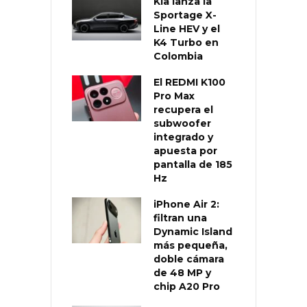
Kia lanza la
Sportage X-
Line HEV y el
K4 Turbo en
Colombia
El REDMI K100
Pro Max
recupera el
subwoofer
integrado y
apuesta por
pantalla de 185
Hz
iPhone Air 2:
filtran una
Dynamic Island
más pequeña,
doble cámara
de 48 MP y
chip A20 Pro