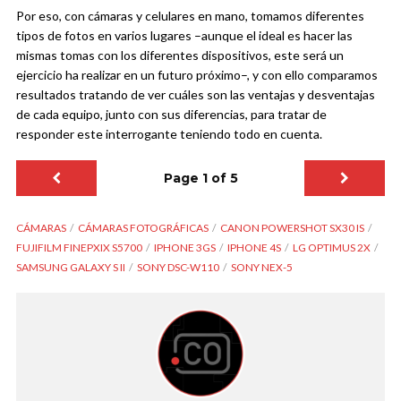
Por eso, con cámaras y celulares en mano, tomamos diferentes
tipos de fotos en varios lugares –aunque el ideal es hacer las
mismas tomas con los diferentes dispositivos, este será un
ejercicio ha realizar en un futuro próximo–, y con ello comparamos
resultados tratando de ver cuáles son las ventajas y desventajas
de cada equipo, junto con sus diferencias, para tratar de
responder este interrogante teniendo todo en cuenta.
Page 1 of 5
CÁMARAS
CÁMARAS FOTOGRÁFICAS
CANON POWERSHOT SX30 IS
FUJIFILM FINEPXIX S5700
IPHONE 3GS
IPHONE 4S
LG OPTIMUS 2X
SAMSUNG GALAXY S II
SONY DSC-W110
SONY NEX-5