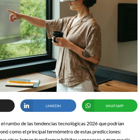
LINKEDIN
WHATSAPP
za el rumbo de las tendencias tecnológicas 2026 que podrían
onó como el principal termómetro de estas predicciones:
ue otras logran transformar hábitos y procesos a gran escala,