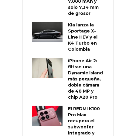
7.000 mAh y
solo 7,34 mm
de grosor
Kia lanza la
Sportage X-
Line HEV y el
K4 Turbo en
Colombia
iPhone Air 2:
filtran una
Dynamic Island
más pequeña,
doble cámara
de 48 MP y
chip A20 Pro
El REDMI K100
Pro Max
recupera el
subwoofer
integrado y