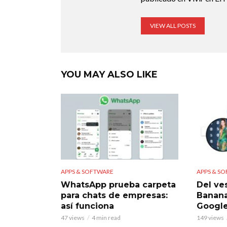
VIEW ALL POSTS
YOU MAY ALSO LIKE
APPS & SOFTWARE
APPS & S
WhatsApp prueba carpeta
Del ve
para chats de empresas:
Banana
así funciona
Googl
47 views
4 min read
149 views