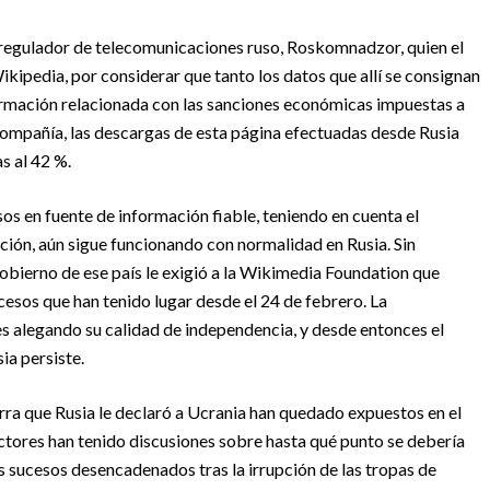
regulador de telecomunicaciones ruso, Roskomnadzor, quien el
pedia, por considerar que tanto los datos que allí se consignan
nformación relacionada con las sanciones económicas impuestas a
a compañía, las descargas de esta página efectuadas desde Rusia
s al 42 %.
os en fuente de información fiable, teniendo en cuenta el
ción, aún sigue funcionando con normalidad en Rusia. Sin
obierno de ese país le exigió a la Wikimedia Foundation que
cesos que han tenido lugar desde el 24 de febrero. La
es alegando su calidad de independencia, y desde entonces el
ia persiste.
ra que Rusia le declaró a Ucrania han quedado expuestos en el
dactores han tenido discusiones sobre hasta qué punto se debería
os sucesos desencadenados tras la irrupción de las tropas de